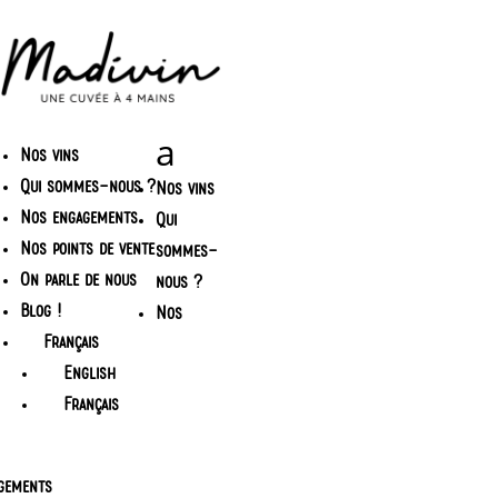
Nos vins
Qui sommes-nous ?
Nos vins
Nos engagements
Qui
Nos points de vente
sommes-
On parle de nous
nous ?
Blog !
Nos
Français
English
Français
gements