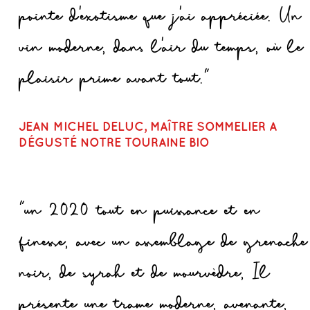
pointe d'exotisme que j'ai appréciée. Un
vin moderne, dans l'air du temps, où le
plaisir prime avant tout."
JEAN MICHEL DELUC, MAÎTRE SOMMELIER A
DÉGUSTÉ NOTRE TOURAINE BIO
"un 2020 tout en puissance et en
finesse, avec un assemblage de grenache
noir, de syrah et de mourvèdre, Il
présente une trame moderne, avenante,