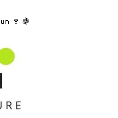
un 🍷 🍇