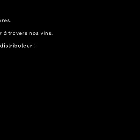
ères.
 à travers nos vins.
istributeur :