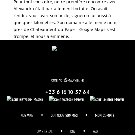
Pour tout vous dire, notre première rencontre avec
Alexandra était parfaitement fortuite. On avait
rendez-vous avec son oncle, vigneron lui aussi à
quelques kilomètres. Son domaine a le même nom,
près de Châteauneuf-du-Pape – Google Maps s’est
trompé, et nous a emmené...
contact@madivin.fr
+33 6 16 10 37 84
NOS VINS
•
QUI NOUS SOMMES
•
MON COMPTE
AVIS LÉGAL
•
CGV
•
FAQ